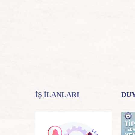
İŞ İLANLARI
DU