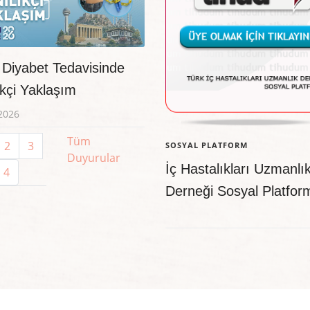
 Diyabet Tedavisinde
ikçi Yaklaşım
2026
Tüm
2
3
SOSYAL PLATFORM
Duyurular
İç Hastalıkları Uzmanlı
4
Derneği Sosyal Platfor