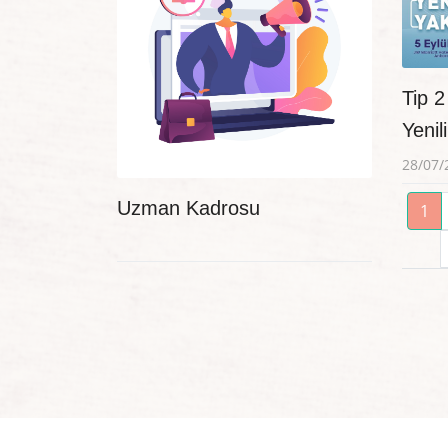
Tip 2
Yenil
28/07/
Uzman Kadrosu
1