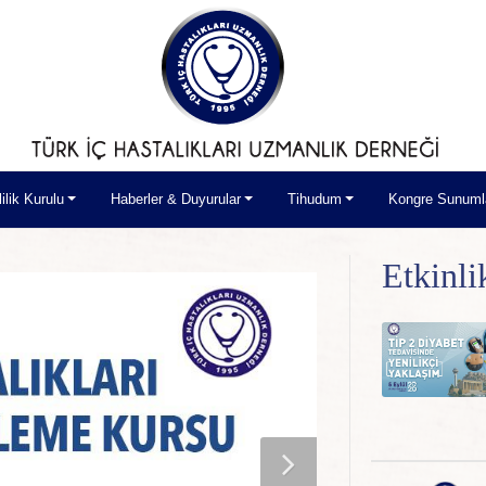
lilik Kurulu
Haberler & Duyurular
Tihudum
Kongre Sunuml
Etkinli