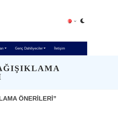
arı
Genç Dahiliyeciler
İletişim
AĞIŞIKLAMA
I
LAMA ÖNERİLERİ”