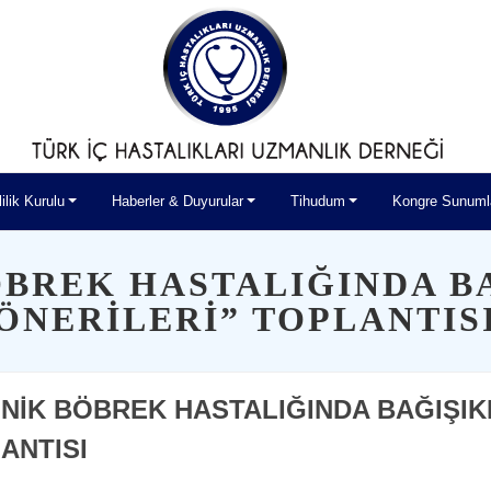
lilik Kurulu
Haberler & Duyurular
Tihudum
Kongre Sunuml
ÖBREK HASTALIĞINDA B
ÖNERİLERİ” TOPLANTIS
NİK BÖBREK HASTALIĞINDA BAĞIŞIK
ANTISI