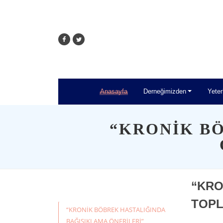
Anasayfa
Derneğimizden
Yeter
“KRONİK B
“KRO
TOPL
“KRONİK BÖBREK HASTALIĞINDA
BAĞIŞIKLAMA ÖNERİLERİ”